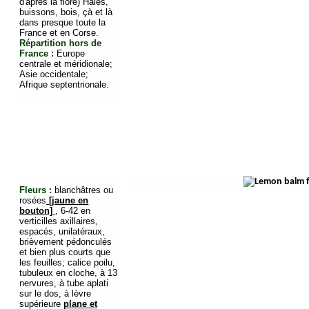
d'après la flore) Haies,
buissons, bois, çà et là
dans presque toute la
France et en Corse.
Répartition hors de
France :
Europe
centrale et méridionale;
Asie occidentale;
Afrique septentrionale.
Fleurs :
blanchâtres ou
rosées
[jaune en
bouton]
, 6-42 en
verticilles axillaires,
espacés, unilatéraux,
brièvement pédonculés
et bien plus courts que
les feuilles; calice poilu,
tubuleux en cloche, à 13
nervures, à tube aplati
sur le dos, à lèvre
supérieure
plane et