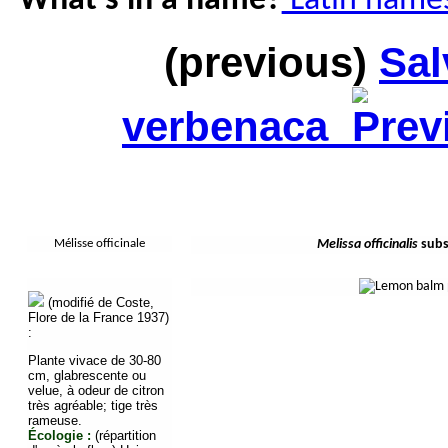
What's in a name?
Latin names
(previous)
Sal
verbenaca
Mélisse officinale
Melissa officinalis
sub
(modifié de Coste,
Flore de la France 1937)
:
Plante vivace de 30-80
cm, glabrescente ou
velue, à odeur de citron
très agréable; tige très
rameuse.
Écologie :
(répartition