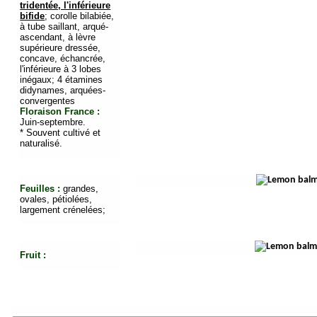
tridentée, l'inférieure
bifide
; corolle bilabiée,
à tube saillant, arqué-
ascendant, à lèvre
supérieure dressée,
concave, échancrée,
l'inférieure à 3 lobes
inégaux; 4 étamines
didynames, arquées-
convergentes
Floraison France :
Juin-septembre.
* Souvent cultivé et
naturalisé.
Feuilles :
grandes,
ovales, pétiolées,
largement crénelées;
Fruit :