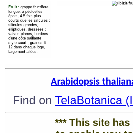
Fruit :
grappe fructifère
longue, à pédicelles
épais, 4-5 fois plus
courts que les silicules ;
silicules grandes,
elliptiques, dressées ;
valves planes, bordées
d'une côte saillante ;
style court ; graines 6-
12 dans chaque loge,
largement ailées.
Arabidopsis thalia
Find on
TelaBotanica (
*** This site ha