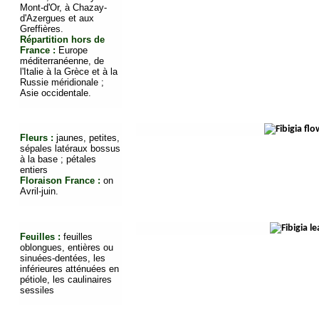
Mont-d'Or, à Chazay-
d'Azergues et aux
Greffières.
Répartition hors de
France :
Europe
méditerranéenne, de
l'Italie à la Grèce et à la
Russie méridionale ;
Asie occidentale.
Fleurs :
jaunes, petites,
sépales latéraux bossus
à la base ; pétales
entiers
Floraison France :
on
Avril-juin.
Feuilles :
feuilles
oblongues, entières ou
sinuées-dentées, les
inférieures atténuées en
pétiole, les caulinaires
sessiles